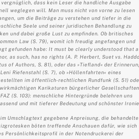
 vergnüglich, dass kein Leser die handliche Ausgabe
nell weglegen will. Man muss nicht von vorne zu lesen
angen, um die Beiträge zu verstehen und tiefer in die
schliche Seele und seiner juridischen Behandlung zu
cken und dabei große Lust zu empfinden. Ob britisches
ommon Law (S. 79), womit ich freudig angefangen und
egt gefunden habe: It must be clearly understood that 
hor, as such, has no rights (A. P. Herbert, Suet vs. Hadd
tus of Authors, S. 81), oder das »Tiefland« der Erinneru
 Leni Riefenstahl (S. 7), ob »Höllenfahrten« eines
estellten im öffentlich-rechtlichen Rundfunk (S. 51) ode
 wirkmächtigen Karikaturen bürgerlicher Gesellschaften
 FAZ (S. 103): menschliche Hintergründe belehren uns
assend und mit tieferer Bedeutung und schönster Ironie
 im Umschlagtext gegebene Anpreisung, die behandelte
tizgrotesken böten treffende Anschauen dafür, wie sich
es Persönlichkeitsprofil in der Notendruckerei der