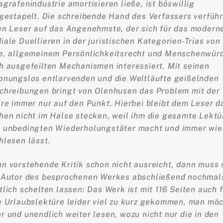
agrafenindustrie amortisieren ließe, ist böswillig
fgestapelt. Die schreibende Hand des Verfassers verführ
en Leser auf das Angenehmste, der sich für das modern
iale Duellieren in der juristischen Kategorien-Trias von
e, allgemeinem Persönlichkeitsrecht und Menschenwür
h ausgefeilten Mechanismen interessiert. Mit seinen
onungslos entlarvenden und die Weltläufte geißelnden
chreibungen bringt von Olenhusen das Problem mit der
ire immer nur auf den Punkt. Hierbei bleibt dem Leser d
hen nicht im Halse stecken, weil ihm die gesamte Lektü
 unbedingten Wiederholungstäter macht und immer wie
hlesen lässt.
n vorstehende Kritik schon nicht ausreicht, dann muss 
 Autor des besprochenen Werkes abschließend nochmal
tlich schelten lassen: Das Werk ist mit 116 Seiten auch 
e Urlaubslektüre leider viel zu kurz gekommen, man mö
r und unendlich weiter lesen, wozu nicht nur die in den