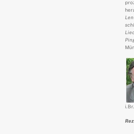
pro
her
Len
sch
Lie
Pin
Mün
i.Br
Rez