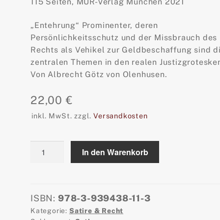
115 Seiten, MUR-Verlag München 2021
„Entehrung“ Prominenter, deren
Persönlichkeitsschutz und der Missbrauch des
Rechts als Vehikel zur Geldbeschaffung sind d
zentralen Themen in den realen Justizgroteske
Von Albrecht Götz von Olenhusen.
22,00
€
inkl. MwSt.
zzgl.
Versandkosten
Satire
In den Warenkorb
eine
Ehrensache
Menge
ISBN:
978-3-939438-11-3
Kategorie:
Satire & Recht