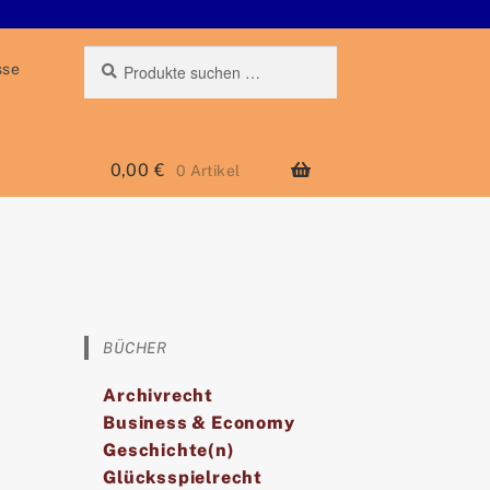
Suchen
Suche
sse
nach:
0,00
€
0 Artikel
BÜCHER
Archivrecht
Business & Economy
Geschichte(n)
Glücksspielrecht