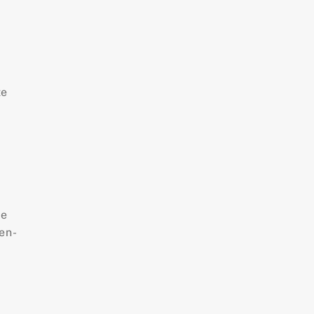
te
te
en-