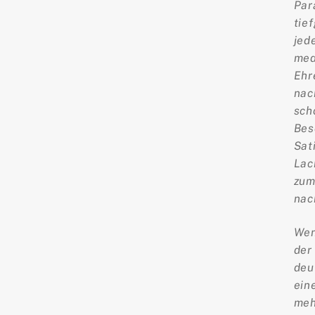
Par
tie
jed
med
Ehr
nac
sch
Bes
Sat
Lac
zum
nac
Wen
der
deu
ein
meh