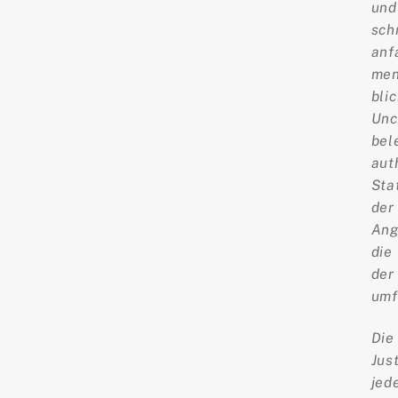
und
sch
anf
men
bli
Unc
bel
aut
Sta
der
Ang
die
der
umf
Die
Jus
jed