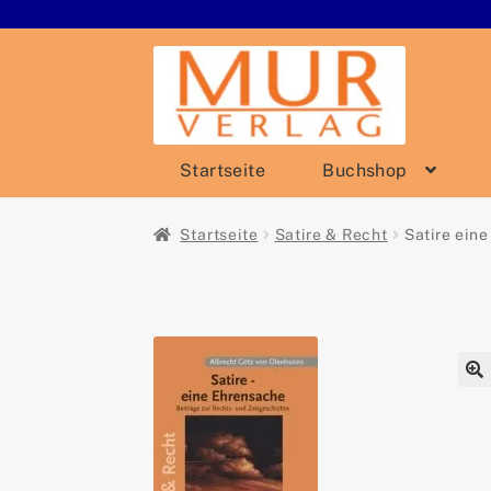
Zur
Zum
Navigation
Inhalt
springen
springen
Startseite
Buchshop
Startseite
Satire & Recht
Satire ein
🔍