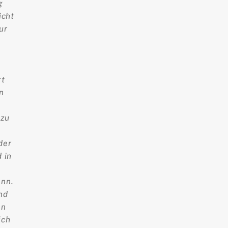
g
icht
ur
gt
n
 zu
der
 in
ann.
nd
en
ich