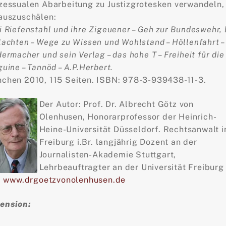
zessualen Abarbeitung zu Justizgrotesken verwandeln,
auszuschälen:
i Riefenstahl und ihre Zigeuener – Geh zur Bundeswehr, 
lachten – Wege zu Wissen und Wohlstand – Höllenfahrt –
dermacher und sein Verlag – das hohe T – Freiheit für die
guine – Tannöd – A.P.Herbert.
chen 2010, 115 Seiten. ISBN: 978-3-939438-11-3.
Der Autor: Prof. Dr. Albrecht Götz von
Olenhusen, Honorarprofessor der Heinrich-
Heine-Universität Düsseldorf. Rechtsanwalt i
Freiburg i.Br. langjährig Dozent an der
Journalisten-Akademie Stuttgart,
Lehrbeauftragter an der Universität Freiburg
.
www.drgoetzvonolenhusen.de
ension: