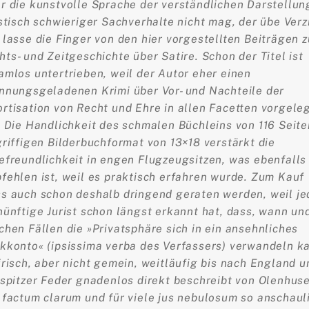
r die kunstvolle Sprache der verständlichen Darstellun
istisch schwieriger Sachverhalte nicht mag, der übe Verz
 lasse die Finger von den hier vorgestellten Beiträgen z
hts- und Zeitgeschichte über Satire. Schon der Titel ist
amlos untertrieben, weil der Autor eher einen
nnungsgeladenen Krimi über Vor- und Nachteile der
rtisation von Recht und Ehre in allen Facetten vorgele
. Die Handlichkeit des schmalen Büchleins von 116 Seite
griffigen Bilderbuchformat von 13×18 verstärkt die
efreundlichkeit in engen Flugzeugsitzen, was ebenfalls
fehlen ist, weil es praktisch erfahren wurde. Zum Kauf
s auch schon deshalb dringend geraten werden, weil je
nünftige Jurist schon längst erkannt hat, dass, wann und
chen Fällen die »Privatsphäre sich in ein ansehnliches
kkonto« (ipsissima verba des Verfassers) verwandeln k
irisch, aber nicht gemein, weitläufig bis nach England u
 spitzer Feder gnadenlos direkt beschreibt von Olenhus
 factum clarum und für viele jus nebulosum so anschaul