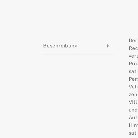
Der
Beschreibung
Rec
ver
Pro
sat
Per
Veh
zen
Vil
und
Aut
Hin
sat