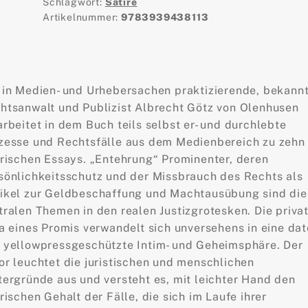
Schlagwort:
Satire
Artikelnummer:
9783939438113
 in Medien- und Urhebersachen praktizierende, bekann
htsanwalt und Publizist Albrecht Götz von Olenhusen
arbeitet in dem Buch teils selbst er- und durchlebte
zesse und Rechtsfälle aus dem Medienbereich zu zehn
irischen Essays. „Entehrung“ Prominenter, deren
sönlichkeitsschutz und der Missbrauch des Rechts als
ikel zur Geldbeschaffung und Machtausübung sind die
tralen Themen in den realen Justizgrotesken. Die priva
la eines Promis verwandelt sich unversehens in eine dat
 yellowpressgeschützte Intim- und Geheimsphäre. Der
or leuchtet die juristischen und menschlichen
tergründe aus und versteht es, mit leichter Hand den
irischen Gehalt der Fälle, die sich im Laufe ihrer