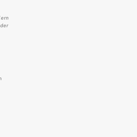
lern
 der
n