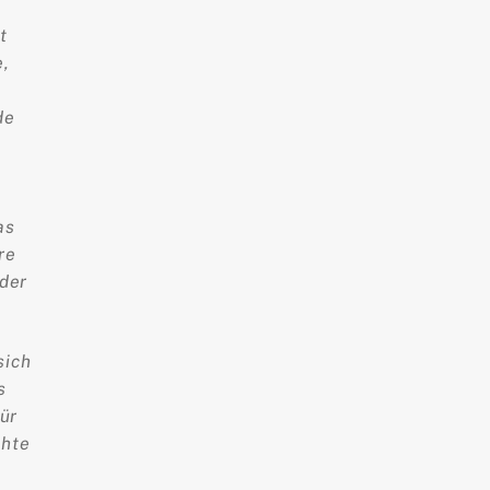
t
e,
de
as
re
der
sich
s
für
chte