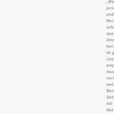
„We
jur
und
Rec
sch
spa
Amo
hat
im 
Les
emp
mus
ver
wel
Ban
Sat
mit
das