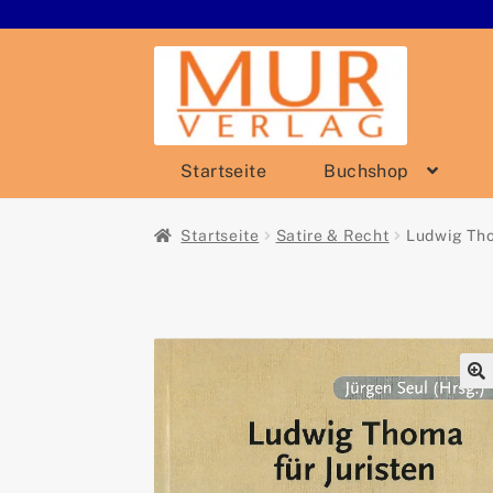
Zur
Zum
Navigation
Inhalt
springen
springen
Startseite
Buchshop
Startseite
Satire & Recht
Ludwig Tho
🔍