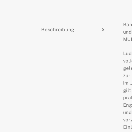
Ban
Beschreibung
und
MUR
Lud
vol
gel
zur
im 
gil
pra
Eng
und
vor
Ein