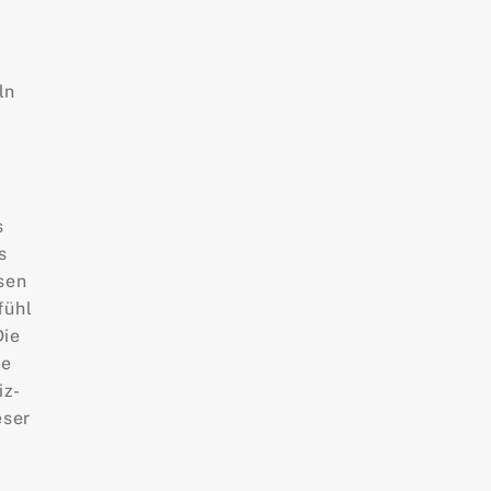
ln
s
s
sen
fühl
Die
ie
z-
eser