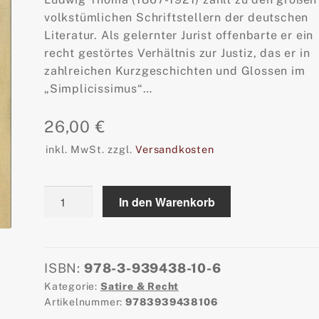
volkstümlichen Schriftstellern der deutschen
Literatur. Als gelernter Jurist offenbarte er ein
recht gestörtes Verhältnis zur Justiz, das er in
zahlreichen Kurzgeschichten und Glossen im
„Simplicissimus“…
26,00
€
inkl. MwSt.
zzgl.
Versandkosten
Ludwig
In den Warenkorb
Thoma
für
Juristen,
hgg.
ISBN:
978-3-939438-10-6
von
Kategorie:
Satire & Recht
Jürgen
Artikelnummer:
9783939438106
Seul