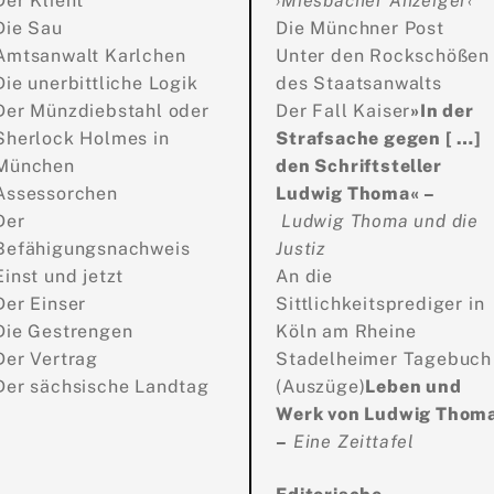
Der Klient
›Miesbacher Anzeiger‹
Die Sau
Die Münchner Post
Amtsanwalt Karlchen
Unter den Rockschößen
Die unerbittliche Logik
des Staatsanwalts
Der Münzdiebstahl oder
Der Fall Kaiser
»In der
Sherlock Holmes in
Strafsache gegen [ …]
München
den Schriftsteller
Assessorchen
Ludwig Thoma« –
Der
Ludwig Thoma und die
Befähigungsnachweis
Justiz
Einst und jetzt
An die
Der Einser
Sittlichkeitsprediger in
Die Gestrengen
Köln am Rheine
Der Vertrag
Stadelheimer Tagebuch
Der sächsische Landtag
(Auszüge)
Leben und
Werk von Ludwig Thom
–
Eine Zeittafel