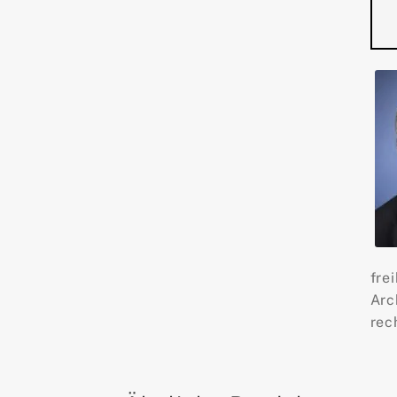
fre
Arc
rec