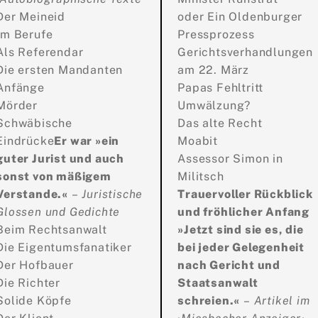
Der Meineid
oder Ein Oldenburger
Im Berufe
Pressprozess
Als Referendar
Gerichtsverhandlungen
Die ersten Mandanten
am 22. März
Anfänge
Papas Fehltritt
Mörder
Umwälzung?
Schwäbische
Das alte Recht
Eindrücke
Er war »ein
Moabit
guter Jurist und auch
Assessor Simon in
sonst von mäßigem
Militsch
Verstande.«
–
Juristische
Trauervoller Rückblick
Glossen und Gedichte
und fröhlicher Anfang
Beim Rechtsanwalt
»Jetzt sind sie es, die
Die Eigentumsfanatiker
bei jeder Gelegenheit
Der Hofbauer
nach Gericht und
Die Richter
Staatsanwalt
Solide Köpfe
schreien.«
–
Artikel im