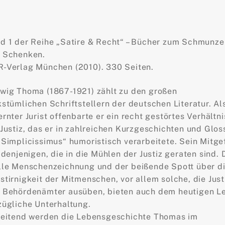
Menge
d 1 der Reihe „Satire & Recht“ – Bücher zum Schmunze
 Schenken.
-Verlag München (2010). 330 Seiten.
wig Thoma (1867-1921) zählt zu den großen
kstümlichen Schriftstellern der deutschen Literatur. Al
ernter Jurist offenbarte er ein recht gestörtes Verhältni
 Justiz, das er in zahlreichen Kurzgeschichten und Glos
„Simplicissimus“ humoristisch verarbeitete. Sein Mitge
t denjenigen, die in die Mühlen der Justiz geraten sind. 
lle Menschenzeichnung und der beißende Spott über d
stirnigkeit der Mitmenschen, vor allem solche, die Justi
 Behördenämter ausüben, bieten auch dem heutigen L
zügliche Unterhaltung.
leitend werden die Lebensgeschichte Thomas im