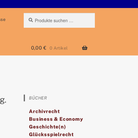
Suchen
Suche
sse
nach:
0,00
€
0 Artikel
g.
BÜCHER
Archivrecht
Business & Economy
Geschichte(n)
Glücksspielrecht