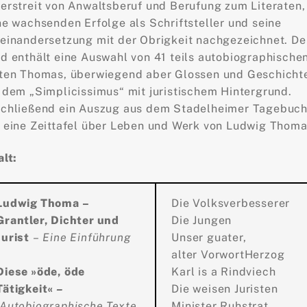
erstreit von Anwaltsberuf und Berufung zum Literaten,
ne wachsenden Erfolge als Schriftsteller und seine
einandersetzung mit der Obrigkeit nachgezeichnet. De
d enthält eine Auswahl von 41 teils autobiographische
ten Thomas, überwiegend aber Glossen und Geschicht
 dem „Simplicissimus“ mit juristischem Hintergrund.
chließend ein Auszug aus dem Stadelheimer Tagebuc
 eine Zeittafel über Leben und Werk von Ludwig Thoma
alt:
Ludwig Thoma –
Die Volksverbesserer
Grantler, Dichter und
Die Jungen
Jurist
–
Eine Einführung
Unser guater,
alter VorwortHerzog
Diese »öde, öde
Karl is a Rindviech
Tätigkeit«
–
Die weisen Juristen
Autobiographische Texte
Minister Ruhstrat