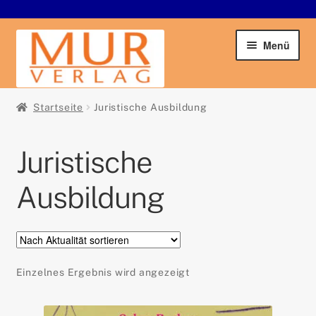
Zur
Zum
Menü
Navigation
Inhalt
springen
springen
Startseite
Startseite
Juristische Ausbildung
Unter
Buchshop
Juristische
öffnen
Archivrecht
Ausbildung
Business & Economy
Geschichte(n)
Einzelnes Ergebnis wird angezeigt
Glücksspielrecht