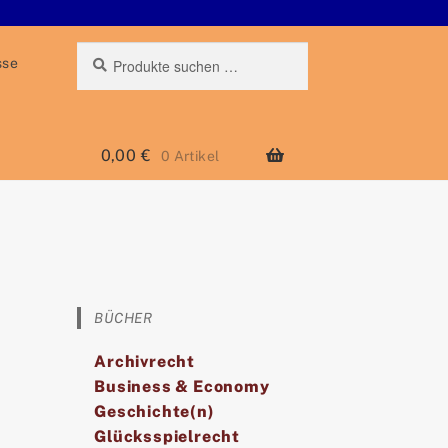
Suchen
Suche
sse
nach:
0,00
€
0 Artikel
BÜCHER
Archivrecht
Business & Economy
Geschichte(n)
Glücksspielrecht