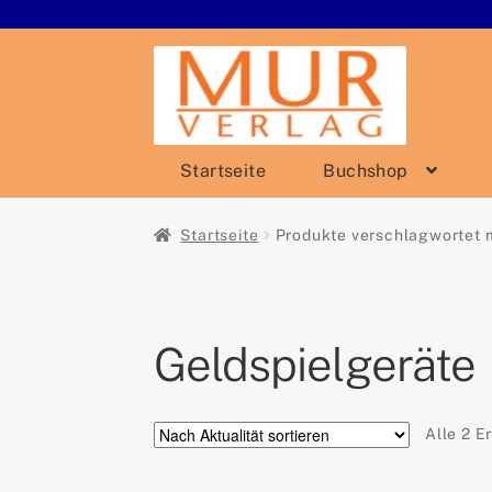
Zur
Zum
Navigation
Inhalt
springen
springen
Startseite
Buchshop
Startseite
Produkte verschlagwortet m
Geldspielgeräte
Alle 2 E